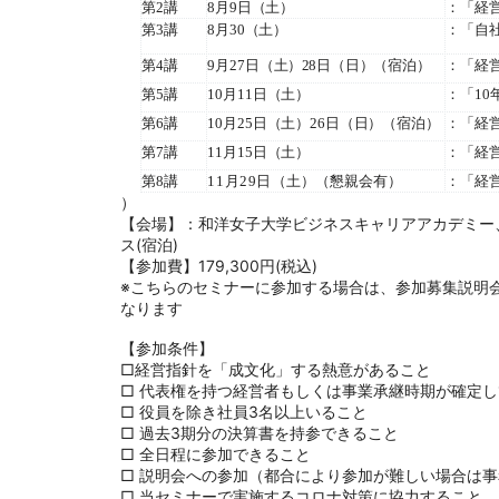
第
2
講
8月
9
日
（土
）
：「経
第3講
8月3
0
（土
）
：「自
第4講
9月2
7
日（土
）2
8
日（日）（宿泊
）
：「経
第5講
10月
11
日（土
）
：「
10
第6講
10月2
5
日（土）2
6
日（日）（宿泊
）
：「経
第7講
11月1
5
日（土
）
：「経
第8講
11月
29
日
（土）（懇親会有
）
：「経
）
【会場】：和洋女子大学ビジネスキャリアアカデミー
ス
(
宿泊
)
【参加費】
179,300
円
(
税込
)
※こちらのセミナーに参加する場合は、参加募集説明会
なります
【参加条件】
□経営指針を「成文化」する熱意があること
□ 代表権を持つ経営者もしくは事業承継時期が確定
□ 役員を除き社員
3
名以上いること
□ 過去
3
期分の決算書を持参できること
□ 全日程に参加できること
□ 説明会への参加（都合により参加が難しい場合は
□ 当セミナーで実施するコロナ対策に協力すること