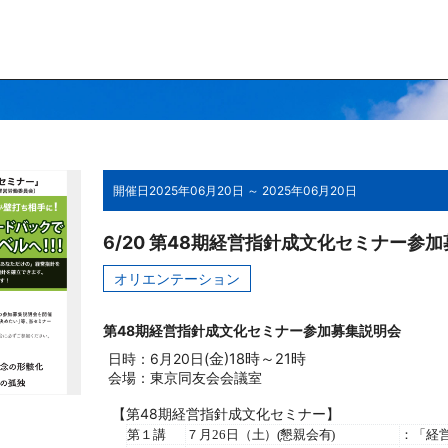
開催日
2025年06月20日 ～ 2025年06月20日
6/20 第48期経営指針成文化セミナー参
オリエンテーション
第48期経営指針成文化セミナー参加募集説明会
日時：6月20日
(金)
18
時～
21
時
会場：東京同友会会議室
【第
48
期経営指針成文化セミナー】
第１講
７
月
26
日（土
）
(懇親会有)
：「経