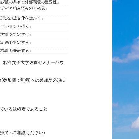
営課題の共有と外部環境の重要性」
社分析と強み弱みの再発見」
営理念の成文化をはかる」
年ビジョンを描く」
営方針を策定する」
営計画を策定する」
営指針を発表する」
、和洋女子大学佐倉セミナーハウ
(
参加費：無料
)への参加が必須に
している後継者であること
事務局へご相談ください）