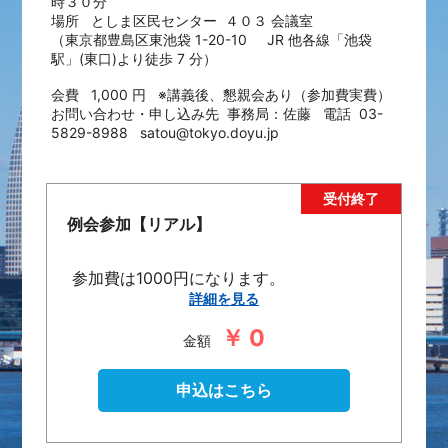
時３０分
場所 としま区民センター ４０３ 会議室
（東京都豊島区東池袋 1-20-10 JR 他各線「池袋
駅」(東口)より徒歩 7 分）
会費 1,000 円 ※講義後、懇親会あり（参加費実費）
お問い合わせ・申し込み先 事務局：佐藤 電話 03-
5829-8988 satou@tokyo.doyu.jp
例会参加【リアル】
参加費は1000円になります。
当日現地にて集金。
詳細を見る
￥ 0
金額
申込はこちら