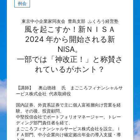
例会
東京中小企業家同友会 豊島支部 ふくろう経営塾
風を起こすか！新ＮＩＳＡ
2
024 年から開始される新
NISA。
一部では「神改正！」と称賛さ
れているがホント？
【講師】
奥山徳雄 氏
まごころフィナンシャルサ
ービス株式会社 代表取締役
国内証券、外資系証券で主に個人富裕層向け営業を経
験。その後、投資顧問、
中堅投信会社でポートフォリオマネージャー、トレー
ディング部門責任者を経て、
まごころフィナンシャルサービス株式会社を設立。Ｉ
ＦＡ部門、中小企業向け確定拠出年金の導入支援・導