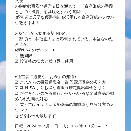
入後
の継続教育及び運営支援を通じて、「資産形成の手段
としての投資」を具現化すべく奮闘中。
経営者に必要な優遇税制を活用した資産形成のノウハ
ウ教えます！
2024 年から始まる新 NISA。
一部では「神改正！」と称賛されている。本当なのだ
ろうか。
♦新NISA のポイント♦
☑ 無期限
☑ 投資枠の拡大と繰り返し使用
♦経営者に必要な「お金」の知識♦
☑ これからの役員退職金・従業員退職金の考え方
☑ 新 NISA よりお得な選択制確定拠出年金とは？
☑ お付き合いのある銀行からいろいろな金融商品の勧
められた時の対応
☑ 乗ってはイケナい金融商品の超簡単な見分け方のノ
ウハウ
などをお伝え致します！
日程 2024 年２月６日（火）１８時３０分 ～ ２０