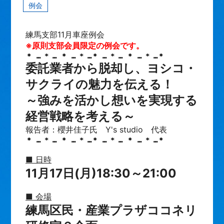
例会
練馬支部11月車座例会
※原則支部会員限定の例会です。
＊ … * … ＊ … * …＊ … * … ＊ … * …＊
委託業者から脱却し、ヨシコ・
サクライの魅力を伝える！
～強みを活かし想いを実現する
経営戦略を考える～
報告者：櫻井佳子氏 Y's studio 代表
＊ … * … ＊ … * …＊ … * … ＊ … * …＊
■ 日時
11月17日(月)18:30～21:00
■ 会場
練馬区民・産業プラザココネリ